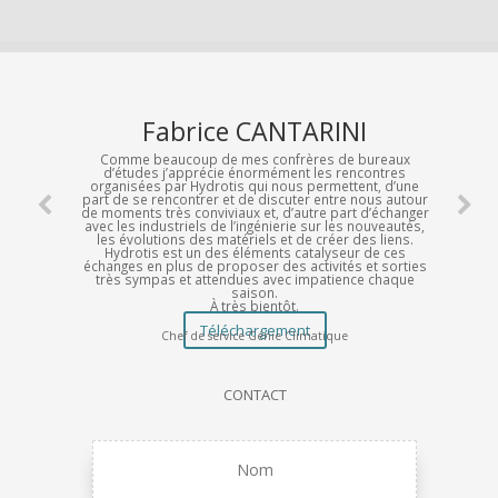
Fabrice CANTARINI
Comme beaucoup de mes confrères de bureaux
d’études j’apprécie énormément les rencontres
organisées par Hydrotis qui nous permettent, d’une
part de se rencontrer et de discuter entre nous autour
de moments très conviviaux et, d’autre part d’échanger
avec les industriels de l’ingénierie sur les nouveautés,
les évolutions des matériels et de créer des liens.
Hydrotis est un des éléments catalyseur de ces
échanges en plus de proposer des activités et sorties
très sympas et attendues avec impatience chaque
saison.
À très bientôt.
Téléchargement
Chef de service Génie Climatique
CONTACT