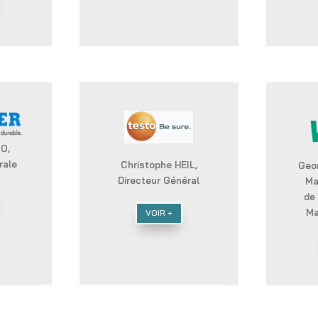
O,
rale
Christophe HEIL,
Geo
Directeur Général
Ma
de 
Ma
VOIR +