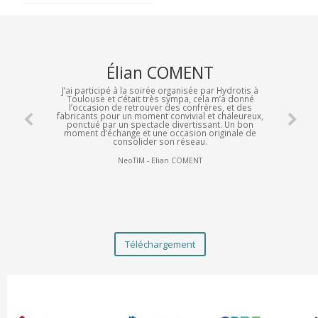
Élian COMENT
J’ai participé à la soirée organisée par Hydrotis à
Toulouse et c’était très sympa, cela m’a donné
l’occasion de retrouver des confrères, et des
fabricants pour un moment convivial et chaleureux,
ponctué par un spectacle divertissant. Un bon
moment d’échange et une occasion originale de
consolider son réseau.
NeoTIM - Elian COMENT
Téléchargement