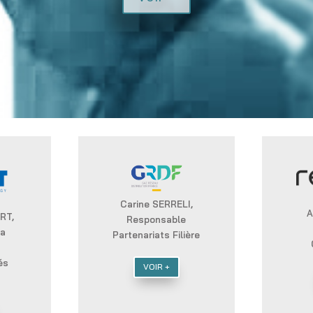
Carine SERRELI,
A
RT,
Responsable
la
Partenariats Filière
n
és
VOIR +