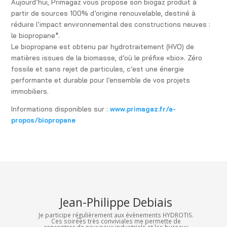
Aujourd’hui, Primagaz vous propose son biogaz produit à
partir de sources 100% d’origine renouvelable, destiné à
réduire l’impact environnemental des constructions neuves :
le biopropane*.
Le biopropane est obtenu par hydrotraitement (HVO) de
matières issues de la biomasse, d’où le préfixe «bio». Zéro
fossile et sans rejet de particules, c’est une énergie
performante et durable pour l’ensemble de vos projets
immobiliers.
Informations disponibles sur :
www.primagaz.fr/a-
propos/biopropane
Jean-Philippe Debiais
Je participe régulièrement aux évènements HYDROTIS.
Ces soirées très conviviales me permette de
rencontrer de nouveaux industriels et les bureaux